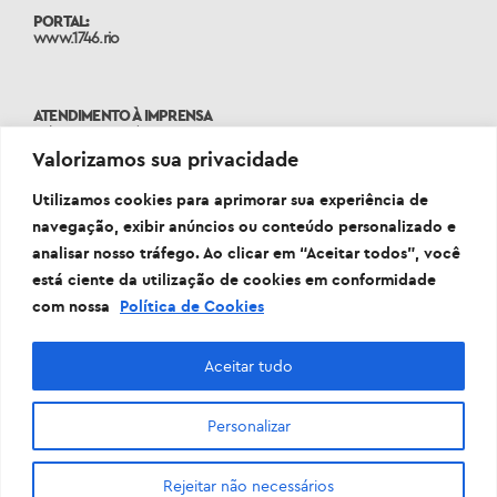
PORTAL:
www.1746.rio
ATENDIMENTO À IMPRENSA
Tels: 2976-2485 | 2976-2498
assessoriasme@rioeduca.net
Valorizamos sua privacidade
Utilizamos cookies para aprimorar sua experiência de
navegação, exibir anúncios ou conteúdo personalizado e
analisar nosso tráfego. Ao clicar em “Aceitar todos”, você
está ciente da utilização de cookies em conformidade
com nossa
Política de Cookies
Aceitar tudo
Personalizar
Prefeitura da Cidade do Rio de Janeiro Sede: Rua Afonso
Cavalcanti, 455 - Cidade Nova - 20211-110
Rejeitar não necessários