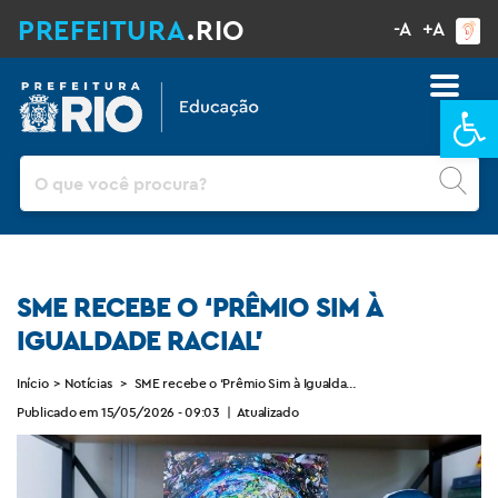
PREFEITURA
.RIO
-A
+A
Ba
Pesquisar
SME RECEBE O ‘PRÊMIO SIM À
IGUALDADE RACIAL’
Início
>
Notícias
>
SME recebe o ‘Prêmio Sim à Igualdade Racial’
Publicado em 15/05/2026 - 09:03
|
Atualizado