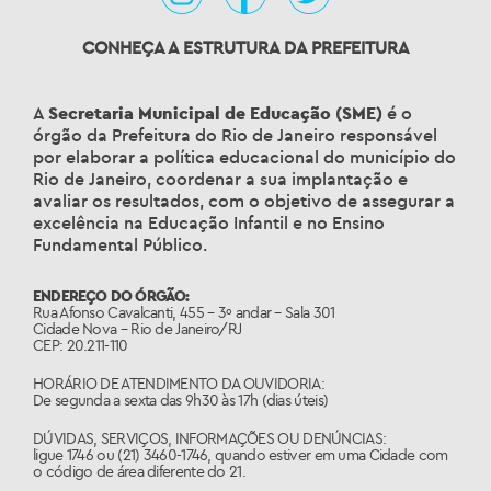
CONHEÇA A ESTRUTURA DA PREFEITURA
A
Secretaria Municipal de Educação (SME)
é o
órgão da Prefeitura do Rio de Janeiro responsável
por elaborar a política educacional do município do
Rio de Janeiro, coordenar a sua implantação e
avaliar os resultados, com o objetivo de assegurar a
excelência na Educação Infantil e no Ensino
Fundamental Público.
ENDEREÇO DO ÓRGÃO:
Rua Afonso Cavalcanti, 455 – 3º andar – Sala 301
Cidade Nova – Rio de Janeiro/RJ
CEP: 20.211-110
HORÁRIO DE ATENDIMENTO DA OUVIDORIA:
De segunda a sexta das 9h30 às 17h (dias úteis)
DÚVIDAS, SERVIÇOS, INFORMAÇÕES OU DENÚNCIAS:
ligue 1746 ou (21) 3460-1746, quando estiver em uma Cidade com
o código de área diferente do 21.