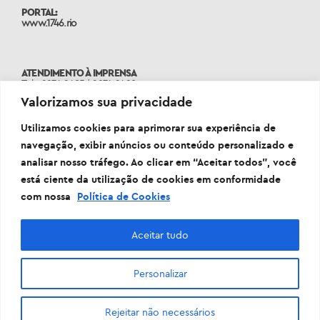
PORTAL:
www.1746.rio
ATENDIMENTO À IMPRENSA
Tels: 2976-2485 | 2976-2498
assessoriasme@rioeduca.net
Valorizamos sua privacidade
Utilizamos cookies para aprimorar sua experiência de
navegação, exibir anúncios ou conteúdo personalizado e
analisar nosso tráfego. Ao clicar em “Aceitar todos”, você
está ciente da utilização de cookies em conformidade
com nossa
Política de Cookies
Aceitar tudo
Personalizar
Prefeitura da Cidade do Rio de Janeiro Sede: Rua Afonso
Cavalcanti, 455 - Cidade Nova - 20211-110
Rejeitar não necessários