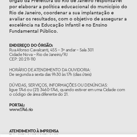
órgão da Prefeitura do Rio de Janeiro responsável
por elaborar a política educacional do município do
Rio de Janeiro, coordenar a sua implantação e
avaliar os resultados, com o objetivo de assegurar a
excelência na Educação Infantil e no Ensino
Fundamental Público.
ENDEREÇO DO ÓRGÃO:
Rua Afonso Cavalcanti, 455 – 3º andar – Sala 301
Cidade Nova – Rio de Janeiro/RJ
CEP: 20.211-110
HORÁRIO DE ATENDIMENTO DA OUVIDORIA:
De segunda a sexta das 9h30 às 17h (dias úteis)
DÚVIDAS, SERVIÇOS, INFORMAÇÕES OU DENÚNCIAS:
ligue 1746 ou (21) 3460-1746, quando estiver em uma Cidade com
o código de área diferente do 21.
PORTAL:
www.1746.rio
ATENDIMENTO À IMPRENSA
Tels: 2976-2485 | 2976-2498