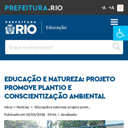
PREFEITURA
.RIO
-A
+A
Ba
Pesquisar
EDUCAÇÃO E NATUREZA: PROJETO
PROMOVE PLANTIO E
CONSCIENTIZAÇÃO AMBIENTAL
Início
>
Notícias
>
Educação e natureza: projeto promove plantio e conscientiz
Publicado em 10/06/2026 - 09:44
|
Atualizado