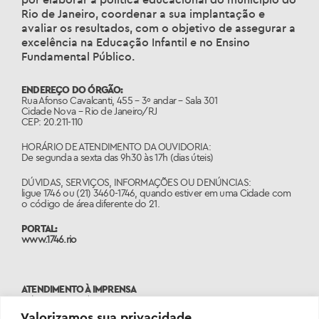
Rio de Janeiro, coordenar a sua implantação e
avaliar os resultados, com o objetivo de assegurar a
excelência na Educação Infantil e no Ensino
Fundamental Público.
ENDEREÇO DO ÓRGÃO:
Rua Afonso Cavalcanti, 455 – 3º andar – Sala 301
Cidade Nova – Rio de Janeiro/RJ
CEP: 20.211-110
HORÁRIO DE ATENDIMENTO DA OUVIDORIA:
De segunda a sexta das 9h30 às 17h (dias úteis)
DÚVIDAS, SERVIÇOS, INFORMAÇÕES OU DENÚNCIAS:
ligue 1746 ou (21) 3460-1746, quando estiver em uma Cidade com
o código de área diferente do 21.
PORTAL:
www.1746.rio
ATENDIMENTO À IMPRENSA
Tels: 2976-2485 | 2976-2498
assessoriasme@rioeduca.net
Valorizamos sua privacidade