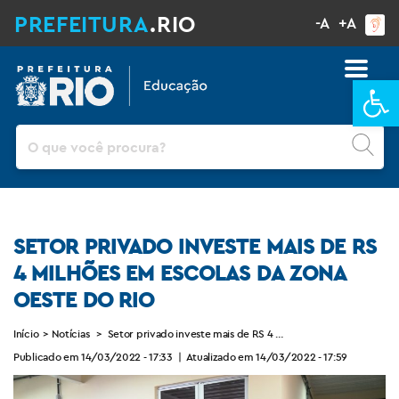
PREFEITURA
.RIO
-A
+A
Ba
Pesquisar
SETOR PRIVADO INVESTE MAIS DE RS
4 MILHÕES EM ESCOLAS DA ZONA
OESTE DO RIO
Início
>
Notícias
>
Setor privado investe mais de RS 4 milhões em escolas da zon
Publicado em 14/03/2022 - 17:33
|
Atualizado em 14/03/2022 - 17:59