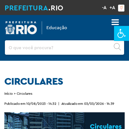
PREFEITURA
.RIO
-A
+A
Ba
Pesquisar
CIRCULARES
Início
>
Circulares
Publicado em 10/08/2023 - 14:32
|
Atualizado em 03/03/2026 - 14:39