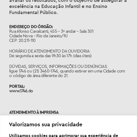
excelência na Educação Infantil e no Ensino
Fundamental Público.
ENDEREÇO DO ÓRGÃO:
Rua Afonso Cavalcanti, 455 – 3º andar – Sala 301
Cidade Nova – Rio de Janeiro/RJ
CEP: 20.211-110
HORÁRIO DE ATENDIMENTO DA OUVIDORIA:
De segunda a sexta das 9h30 às 17h (dias úteis)
DÚVIDAS, SERVIÇOS, INFORMAÇÕES OU DENÚNCIAS:
ligue 1746 ou (21) 3460-1746, quando estiver em uma Cidade com
o código de área diferente do 21.
PORTAL:
www.1746.rio
ATENDIMENTO À IMPRENSA
Tels: 2976-2485 | 2976-2498
assessoriasme@rioeduca.net
Valorizamos sua privacidade
Utilizamos cookies para aprimorar sua experiência de