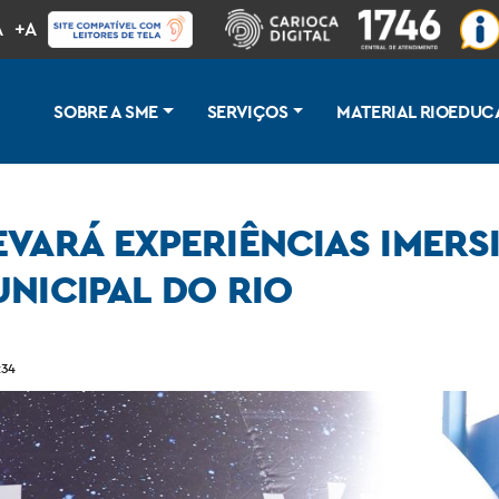
A
+A
SOBRE A SME
SERVIÇOS
MATERIAL RIOEDUC
EVARÁ EXPERIÊNCIAS IMERS
NICIPAL DO RIO
de astronomia a alunos da rede municipal do Rio
:34