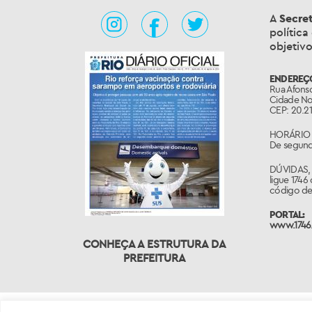
A
Secre
política
objetivo
ENDEREÇ
Rua Afonso
Cidade No
CEP: 20.21
HORÁRIO 
De segunda
DÚVIDAS,
ligue 1746
código de 
PORTAL:
www.1746.
CONHEÇA A ESTRUTURA DA
PREFEITURA