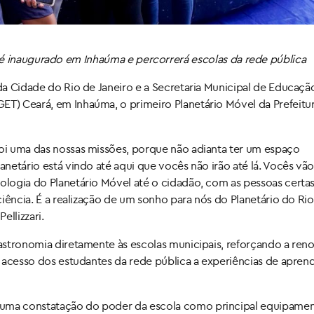
é inaugurado em Inhaúma e percorrerá escolas da rede pública
 da Cidade do Rio de Janeiro e a Secretaria Municipal de Educaçã
ET) Ceará, em Inhaúma, o primeiro Planetário Móvel da Prefeitu
foi uma das nossas missões, porque não adianta ter um espaço
anetário está vindo até aqui que vocês não irão até lá. Vocês vão,
nologia do Planetário Móvel até o cidadão, com as pessoas certas
ciência. É a realização de um sonho para nós do Planetário do Rio.
ellizzari.
e astronomia diretamente às escolas municipais, reforçando a re
 o acesso dos estudantes da rede pública a experiências de apre
 uma constatação do poder da escola como principal equipamen