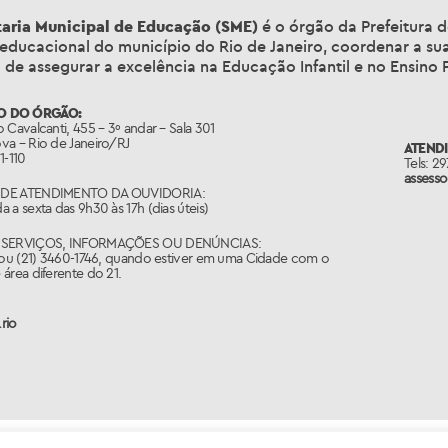
taria Municipal de Educação (SME)
é o órgão da Prefeitura d
 educacional do município do Rio de Janeiro, coordenar a su
 de assegurar a excelência na Educação Infantil e no Ensino
O DO ÓRGÃO:
 Cavalcanti, 455 – 3º andar – Sala 301
va – Rio de Janeiro/RJ
ATEND
1-110
Tels: 2
assess
DE ATENDIMENTO DA OUVIDORIA:
 a sexta das 9h30 às 17h (dias úteis)
 SERVIÇOS, INFORMAÇÕES OU DENÚNCIAS:
 ou (21) 3460-1746, quando estiver em uma Cidade com o
área diferente do 21.
rio