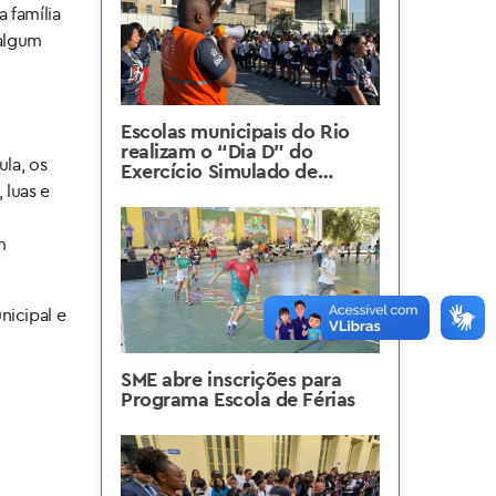
 família
 algum
Escolas municipais do Rio
realizam o “Dia D” do
la, os
Exercício Simulado de
Escape
 luas e
m
nicipal e
SME abre inscrições para
Programa Escola de Férias