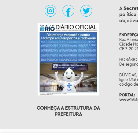
A
Secre
política
objetivo
ENDEREÇ
Rua Afonso
Cidade No
CEP: 20.21
HORÁRIO 
De segunda
DÚVIDAS,
ligue 1746
código de 
PORTAL:
www.1746.
CONHEÇA A ESTRUTURA DA
PREFEITURA