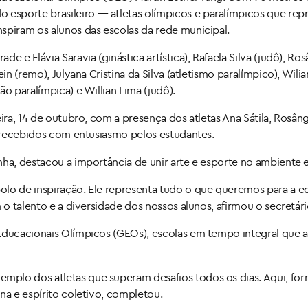
esporte brasileiro — atletas olímpicos e paralímpicos que re
spiram os alunos das escolas da rede municipal.
 e Flávia Saravia (ginástica artística), Rafaela Silva (judô), Ro
in (remo), Julyana Cristina da Silva (atletismo paralímpico), Wilia
o paralímpica) e Willian Lima (judô).
ira, 14 de outubro, com a presença dos atletas Ana Sátila, Rosân
ão recebidos com entusiasmo pelos estudantes.
ha, destacou a importância de unir arte e esporte no ambiente e
olo de inspiração. Ele representa tudo o que queremos para a 
 o talento e a diversidade dos nossos alunos, afirmou o secretári
Educacionais Olímpicos (GEOs), escolas em tempo integral que a
mplo dos atletas que superam desafios todos os dias. Aqui, f
na e espírito coletivo, completou.