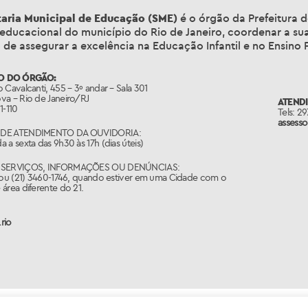
taria Municipal de Educação (SME)
é o órgão da Prefeitura d
 educacional do município do Rio de Janeiro, coordenar a su
 de assegurar a excelência na Educação Infantil e no Ensino
O DO ÓRGÃO:
 Cavalcanti, 455 – 3º andar – Sala 301
va – Rio de Janeiro/RJ
ATEND
1-110
Tels: 2
assess
DE ATENDIMENTO DA OUVIDORIA:
 a sexta das 9h30 às 17h (dias úteis)
 SERVIÇOS, INFORMAÇÕES OU DENÚNCIAS:
 ou (21) 3460-1746, quando estiver em uma Cidade com o
área diferente do 21.
rio