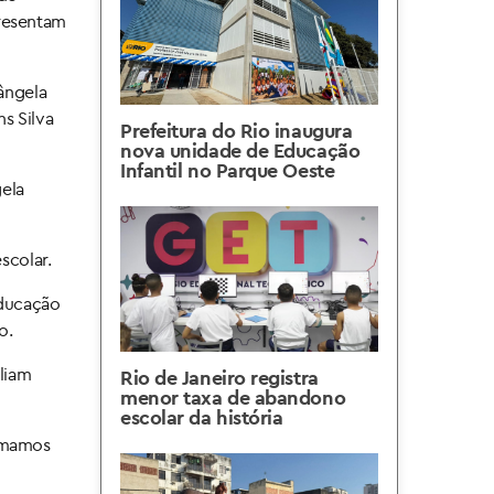
presentam
sângela
ns Silva
Prefeitura do Rio inaugura
nova unidade de Educação
Infantil no Parque Oeste
gela
scolar.
educação
o.
liam
Rio de Janeiro registra
menor taxa de abandono
escolar da história
ormamos