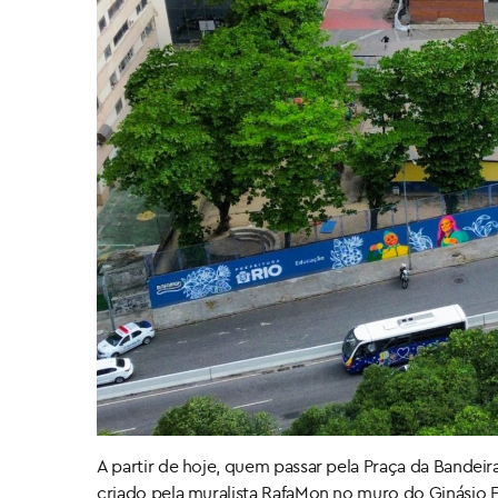
A partir de hoje, quem passar pela Praça da Bandeir
criado pela muralista RafaMon no muro do Ginásio 