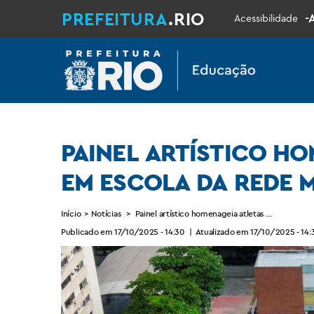
PREFEITURA
.RIO
-
Acessibilidade
PAINEL ARTÍSTICO HO
EM ESCOLA DA REDE 
Início
>
Notícias
>
Painel artístico homenageia atletas olímpicos e
Publicado em 17/10/2025 - 14:30
|
Atualizado em 17/10/2025 - 14: