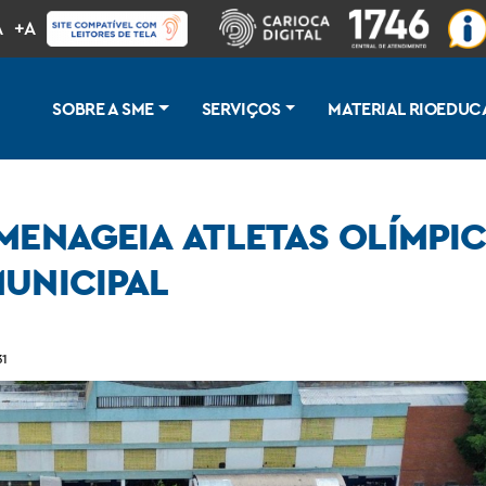
A
+A
SOBRE A SME
SERVIÇOS
MATERIAL RIOEDUC
MENAGEIA ATLETAS OLÍMPI
MUNICIPAL
 paralímpicos em escola da rede municipal
31