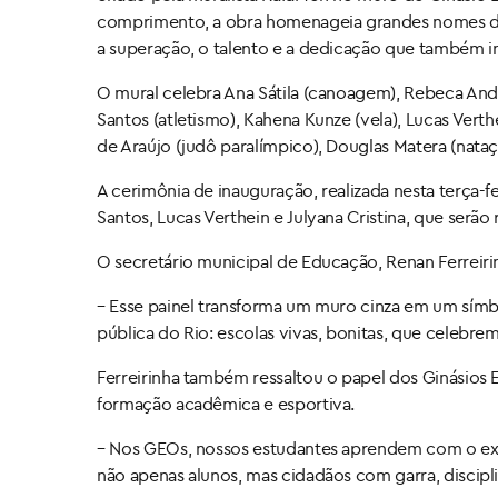
comprimento, a obra homenageia grandes nomes do 
a superação, o talento e a dedicação que também in
O mural celebra Ana Sátila (canoagem), Rebeca Andrade
Santos (atletismo), Kahena Kunze (vela), Lucas Verthe
de Araújo (judô paralímpico), Douglas Matera (nataçã
A cerimônia de inauguração, realizada nesta terça-fe
Santos, Lucas Verthein e Julyana Cristina, que ser
O secretário municipal de Educação, Renan Ferreirin
– Esse painel transforma um muro cinza em um símb
pública do Rio: escolas vivas, bonitas, que celebrem
Ferreirinha também ressaltou o papel dos Ginásios 
formação acadêmica e esportiva.
– Nos GEOs, nossos estudantes aprendem com o exe
não apenas alunos, mas cidadãos com garra, discipli