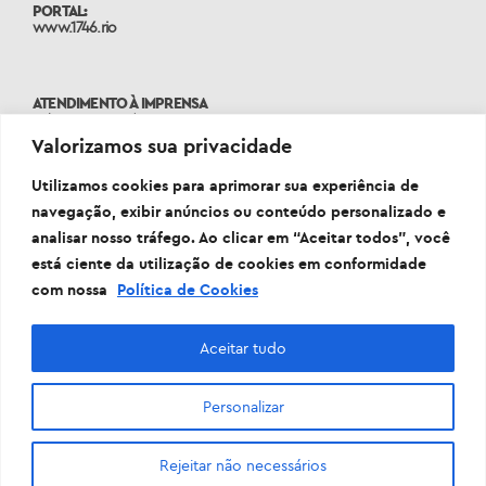
PORTAL:
www.1746.rio
ATENDIMENTO À IMPRENSA
Tels: 2976-2485 | 2976-2498
assessoriasme@rioeduca.net
Valorizamos sua privacidade
Utilizamos cookies para aprimorar sua experiência de
navegação, exibir anúncios ou conteúdo personalizado e
analisar nosso tráfego. Ao clicar em “Aceitar todos”, você
está ciente da utilização de cookies em conformidade
com nossa
Política de Cookies
Aceitar tudo
Personalizar
Prefeitura da Cidade do Rio de Janeiro Sede: Rua Afonso
Cavalcanti, 455 - Cidade Nova - 20211-110
Rejeitar não necessários