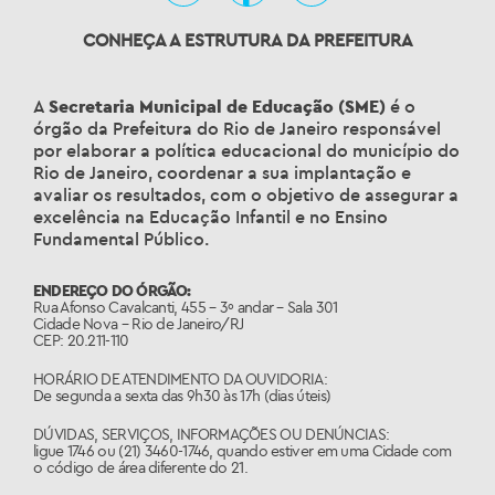
CONHEÇA A ESTRUTURA DA PREFEITURA
A
Secretaria Municipal de Educação (SME)
é o
órgão da Prefeitura do Rio de Janeiro responsável
por elaborar a política educacional do município do
Rio de Janeiro, coordenar a sua implantação e
avaliar os resultados, com o objetivo de assegurar a
excelência na Educação Infantil e no Ensino
Fundamental Público.
ENDEREÇO DO ÓRGÃO:
Rua Afonso Cavalcanti, 455 – 3º andar – Sala 301
Cidade Nova – Rio de Janeiro/RJ
CEP: 20.211-110
HORÁRIO DE ATENDIMENTO DA OUVIDORIA:
De segunda a sexta das 9h30 às 17h (dias úteis)
DÚVIDAS, SERVIÇOS, INFORMAÇÕES OU DENÚNCIAS:
ligue 1746 ou (21) 3460-1746, quando estiver em uma Cidade com
o código de área diferente do 21.