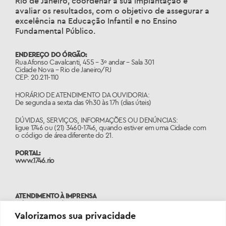
Rio de Janeiro, coordenar a sua implantação e
avaliar os resultados, com o objetivo de assegurar a
excelência na Educação Infantil e no Ensino
Fundamental Público.
ENDEREÇO DO ÓRGÃO:
Rua Afonso Cavalcanti, 455 – 3º andar – Sala 301
Cidade Nova – Rio de Janeiro/RJ
CEP: 20.211-110
HORÁRIO DE ATENDIMENTO DA OUVIDORIA:
De segunda a sexta das 9h30 às 17h (dias úteis)
DÚVIDAS, SERVIÇOS, INFORMAÇÕES OU DENÚNCIAS:
ligue 1746 ou (21) 3460-1746, quando estiver em uma Cidade com
o código de área diferente do 21.
PORTAL:
www.1746.rio
ATENDIMENTO À IMPRENSA
Tels: 2976-2485 | 2976-2498
assessoriasme@rioeduca.net
Valorizamos sua privacidade